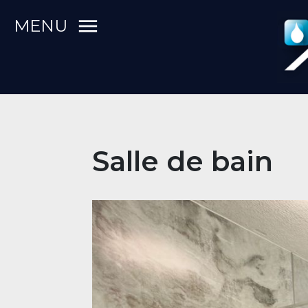
MENU
ACCUEIL
CHAUFFAGE/CLIMATISATION
Salle de bain
SALLE
DE
BAINS
PLOMBERIE
ENTRETIEN/DÉPANNAGE
ÉNERGIES
RENOUVELABLES